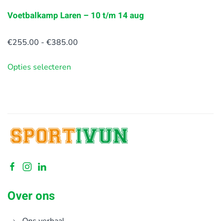
Voetbalkamp Laren – 10 t/m 14 aug
Prijsklasse:
€
255.00
-
€
385.00
€255.00
Opties selecteren
tot
€385.00
Over ons
Ons verhaal