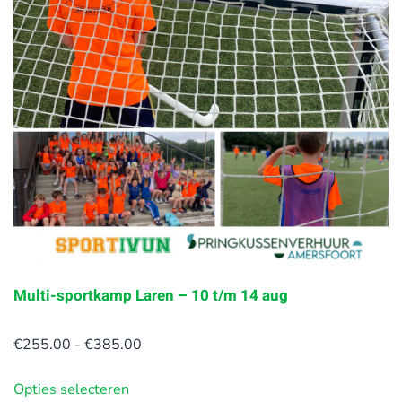
variaties.
Deze
optie
kan
gekozen
worden
op
de
productpagina
Multi-sportkamp Laren – 10 t/m 14 aug
Prijsklasse:
€
255.00
-
€
385.00
€255.00
Opties selecteren
tot